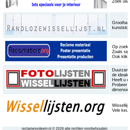
Zoek uw s
Groothand
kunststof 
Op zoek 
Zoals sig
Ook kliklj
Duurzame 
de ideale 
Heeft u e
Probeer d
dimensie
Wissellij
Vele keu
reclamesysteem.nl ©
2026 alle rechten voorbehouden.