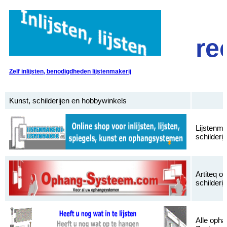
re
Zelf inlijsten, benodigdheden lijstenmakerij
Kunst, schilderijen en hobbywinkels
Lijstenmak
schilderi
Artiteq o
schilderi
Alle opha